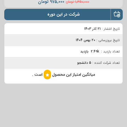
975,000
تومان
1,350,000
تومان
شرکت در این دوره
تاریخ انتشار :
21 آذر 1403
تاریخ بروزرسانی :
20 بهمن 1404
تعداد بازدید :
2.49k بازدید
تعداد شرکت کننده :
5 دانشجو
میانگین امتیاز این محصول
است .