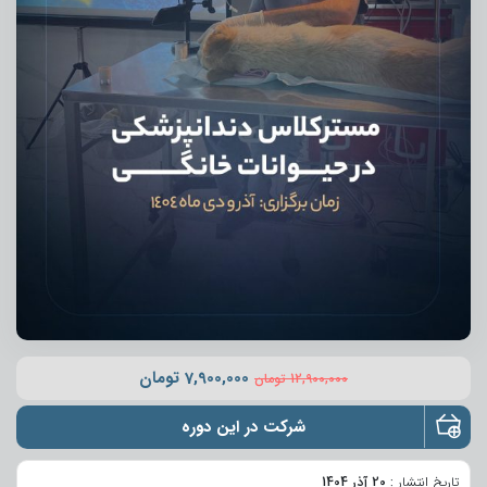
7,900,000
تومان
12,900,000
تومان
شرکت در این دوره
تاریخ انتشار :
20 آذر 1404