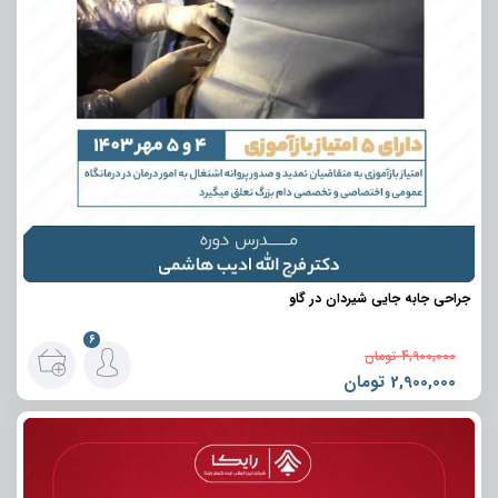
جراحی جابه جایی شیردان در گاو
6
4,900,000
تومان
2,900,000
تومان