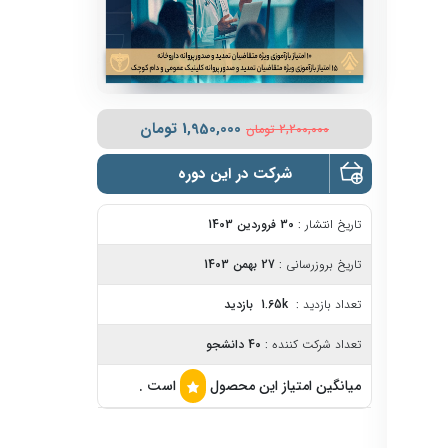
1,950,000
تومان
2,200,000
تومان
شرکت در این دوره
تاریخ انتشار :
30 فروردین 1403
تاریخ بروزرسانی :
27 بهمن 1403
تعداد بازدید :
1.65k بازدید
تعداد شرکت کننده :
40 دانشجو
میانگین امتیاز این محصول
است .