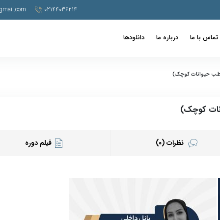
gmail.com
02144036214
تماس با ما
درباره ما
دانلودها
طب حیوانات کوچک)
نات کوچک)
نظرات (0)
فیلم دوره