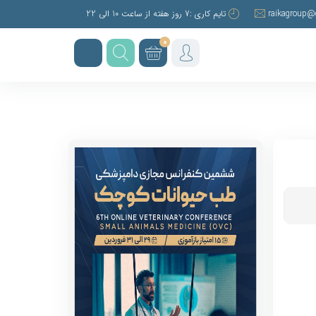
raikagroup@
تایم کاری :7 روز هفته از ساعت 10 الی 22
0