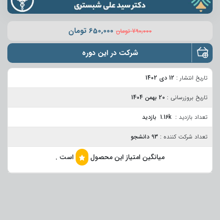
650,000
تومان
790,000
تومان
شرکت در این دوره
تاریخ انتشار :
12 دی 1402
تاریخ بروزرسانی :
20 بهمن 1404
تعداد بازدید :
1.16k بازدید
تعداد شرکت کننده :
93 دانشجو
میانگین امتیاز این محصول
است .