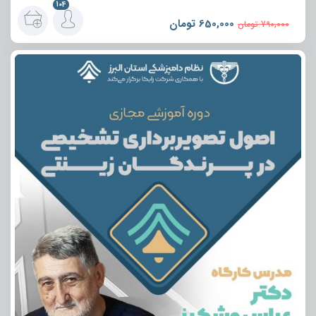
104
650,000
تومان
790,000
تومان